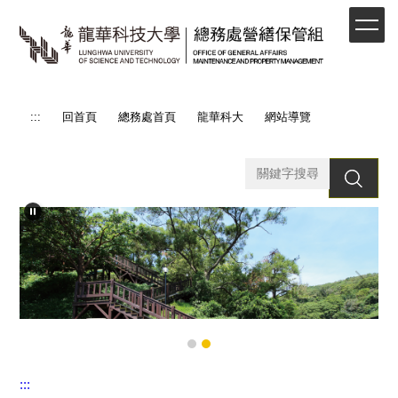
跳
到
主
要
內
容
:::
回首頁
總務處首頁
龍華科大
網站導覽
區
搜 尋
:::