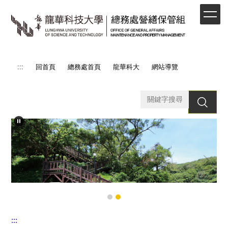
跳
到
主
要
內
容
:::
回首頁
總務處首頁
龍華科大
網站導覽
區
搜 尋
:::