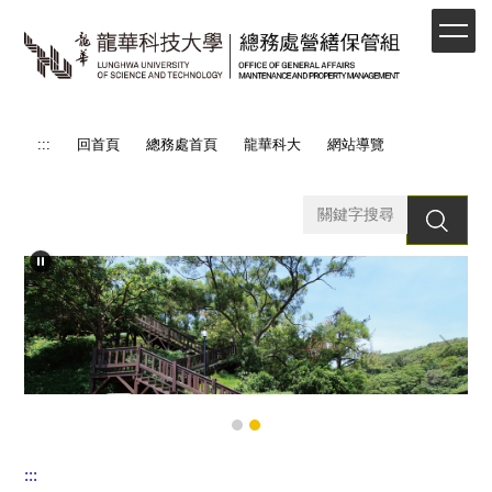
跳
到
主
要
內
容
:::
回首頁
總務處首頁
龍華科大
網站導覽
區
搜 尋
:::