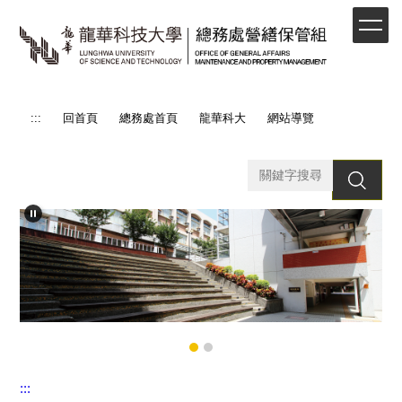
跳
到
主
要
內
容
:::
回首頁
總務處首頁
龍華科大
網站導覽
區
搜 尋
:::