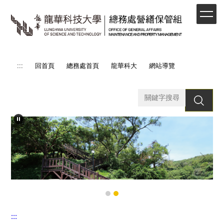
跳
到
主
要
內
容
:::
回首頁
總務處首頁
龍華科大
網站導覽
區
搜 尋
:::