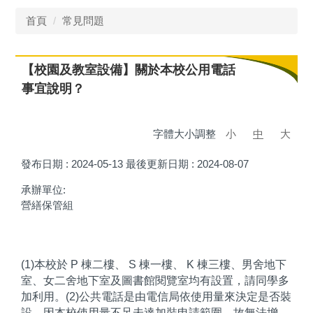
首頁
常見問題
【校園及教室設備】關於本校公用電話
事宜說明？
字體大小調整
小
中
大
發布日期 :
2024-05-13
最後更新日期 :
2024-08-07
承辦單位:
營繕保管組
(1)本校於 P 棟二樓、 S 棟一樓、 K 棟三樓、男舍地下
室、女二舍地下室及圖書館閱覽室均有設置，請同學多
加利用。(2)公共電話是由電信局依使用量來決定是否裝
設，因本校使用量不足未達加裝申請範圍，故無法增