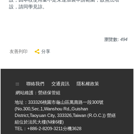
設，請同學見諒。
瀏覽數:
494
友善列印
分享
:::
聯絡我們
交通資訊
隱私權政策
網站維護：營繕保管組
地址：333326桃園市龜山區萬壽路一段300號
(No.300,Sec.1,Wanshou Rd.,Guishan
District,Taoyuan City, 333326,Taiwan (R.O.C.)) 營繕
組位於法民大樓(N棟6樓)
TEL：+886-2-8209-3211分機3628