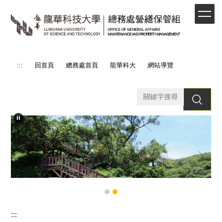
跳
到
主
要
內
容
:::
回首頁
總務處首頁
龍華科大
網站導覽
區
搜 尋
:::