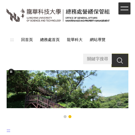
跳
到
主
要
內
容
:::
回首頁
總務處首頁
龍華科大
網站導覽
區
搜 尋
:::